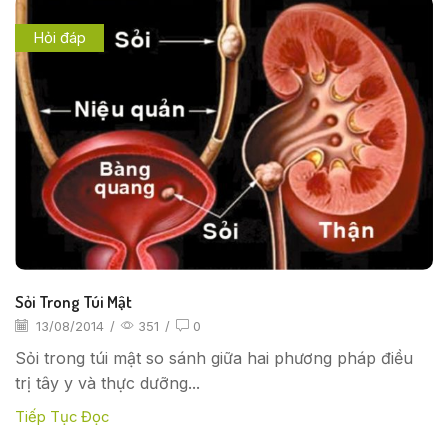
Hỏi đáp
Sỏi Trong Túi Mật
13/08/2014
/
351
/
0
Sỏi trong túi mật so sánh giữa hai phương pháp điều
trị tây y và thực dưỡng...
Tiếp Tục Đọc