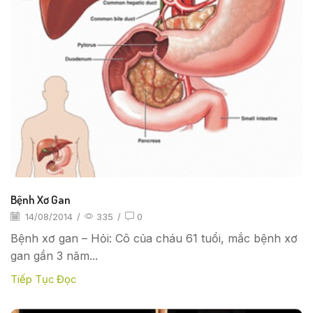
Bệnh Xơ Gan
14/08/2014
/
335
/
0
Bệnh xơ gan – Hỏi: Cô của cháu 61 tuổi, mắc bệnh xơ
gan gần 3 năm...
Tiếp Tục Đọc