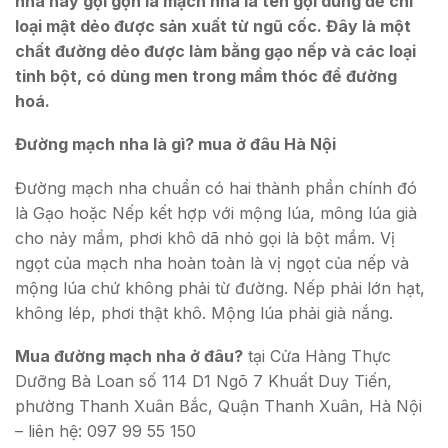
nha hay gọi gọn là mạch nha là tên gọi dùng để chỉ
loại mật dẻo được sản xuất từ ngũ cốc. Đây là một
chất đường dẻo được làm bằng gạo nếp và các loại
tinh bột, có dùng men trong mầm thóc để đường
hoá.
Đường mạch nha là gì? mua ở đâu Hà Nội
Đường mạch nha chuẩn có hai thành phần chính đó
là Gạo hoặc Nếp kết hợp với mộng lúa, mông lúa già
cho nảy mầm, phơi khô dã nhỏ gọi là bột mầm. Vị
ngọt của mạch nha hoàn toàn là vị ngọt của nếp và
mộng lúa chứ không phải từ đường. Nếp phải lớn hạt,
không lép, phơi thật khô. Mộng lúa phải già nắng.
Mua đường mạch nha ở đâu?
tại Cửa Hàng Thực
Dưỡng Bà Loan số 114 D1 Ngõ 7 Khuất Duy Tiến,
phường Thanh Xuân Bắc, Quận Thanh Xuân, Hà Nội
– liên hệ: 097 99 55 150