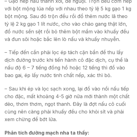
– Gạo nếp nấu thành xôi, để nguội. Trộn đều cơm nếp
với bột mộng lúa nếp với nhau theo tỷ lệ 5 kg gạo 1 kg
bột mộng. Sau đó trộn đều rồi đổ thêm nước lã theo
tỷ lệ 2 kg gạo 1 lít nước, cho vào chảo gang thật lớn,
đổ nước sền sệt rồi bỏ thêm bột mầm vào khuấy đều
và đun sôi hoặc bắc lên lò nấu và khuấy nhuyễn.
– Tiếp đến cần phải lọc ép tách cặn bẩn để thu lấy
dịch đường trước khi tiến hành cô đặc dịch, cụ thể là
nấu độ 6 – 7 tiếng đồng hồ hoặc 12 tiếng thì đổ vào
bao gai, ép lấy nước tinh chất nếp, xác thì bỏ.
– Sau khi ép và lọc sạch xong, lại đổ vào nồi nấu tiếp
cho đặc, mất khoảng 4-5 giờ nữa mới thành một chất
dẻo, thơm thơm, ngọt thanh. Ðây là đợt nấu cô cuối
cùng nên càng phải khuấy đều cho khỏi sít và phải
xem chừng để bớt lửa.
Phân tích đường mạch nha ta thấy: