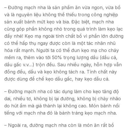
– Đường mạch nha là sản phẩm ăn vừa ngon, vừa bổ
và là nguyên liệu không thể thiếu trong công nghiệp
sản xuất bánh mứt kẹo và bia. Đặc biệt, mạch nha
cũng góp phần không nhỏ trong quá trình làm kẹo lạc
đấy nhé! Kẹo mạ ngoài tính chất bổ vì phần lớn đường
có thể hấp thụ ngay được còn là một tác nhân nhũ
hóa rất mạnh. Người ta có thể đun kẹo mạ cho chảy
mềm ra, thêm vào tới 50% trọng lượng dầu (dầu cá,
dầu gấc v.v…) trộn đều. Sau nhiều ngày, hỗn hợp vẫn
đồng đều, dầu và kẹo không tách ra. Tính chất này
được dùng để chế kẹo dầu gấc, hay kẹo dầu cá.
– Đường mạch nha có tác dụng làm cho kẹo tăng độ
dai, nhiều tơ, không bị lại đường, không bị chảy nhão
do hút ẩm mà giá thành lại không cao. Món bánh nổi
tiếng với mạch nha đó là bánh tráng kẹo mạch nha.
– Ngoài ra, đường mạch nha còn là món ăn rất bổ