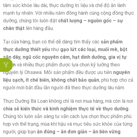
tâm sức khỏe lâu dài, thực dưỡng trị liệu và chế độ ăn lành
mạnh tự nhiên. Với nhiều năm đồng hành cùng cộng đồng thực
dưỡng, chúng tôi luôn đặt
chất lượng – nguồn gốc – sự
chân thật
lên hàng đầu.
Tại cửa hàng, bạn có thể dễ dàng tìm thấy các
sản phẩm
thực dưỡng thiết yếu
như
gạo lứt các loại, muối mè, bột
sắn dây, ngũ cốc nguyên cám, hạt dinh dưỡng, gia vị tự
nhiên
và nhiều thực phẩm được lựa chọn kỹ lưỡng theo
nguyên lý Ohsawa. Mỗi sản phẩm đều được ưu tiên
nguyên
liệu sạch, ít chế biến, không chất bảo quản
, phù hợp cho cả
người mới bắt đầu lẫn người đã theo thực dưỡng lâu năm.
Thực Dưỡng Bà Loan không chỉ là nơi mua hàng, mà còn là nơi
chia sẻ kiến thức và kinh nghiệm thực tế về thực dưỡng
.
Chúng tôi luôn sẵn sàng tư vấn cách lựa chọn thực phẩm phù
hợp với thể trạng, mùa khí hậu và mục tiêu sức khỏe của từng
người, giúp bạn
ăn đúng – ăn đơn giản – ăn bền vững
.