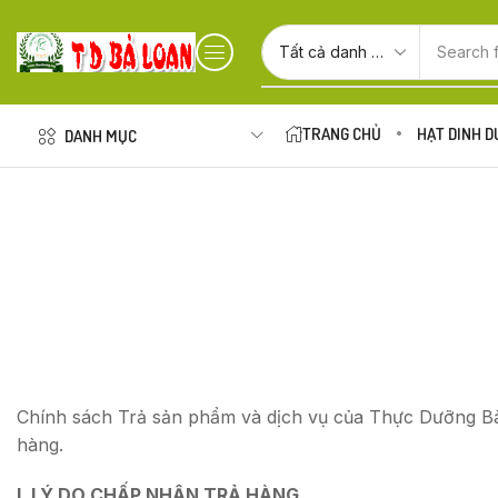
Search 
TRANG CHỦ
HẠT DINH 
DANH MỤC
Chính sách Trả sản phẩm và dịch vụ của Thực Dưỡng Bà 
hàng.
I. LÝ DO CHẤP NHẬN TRẢ HÀNG