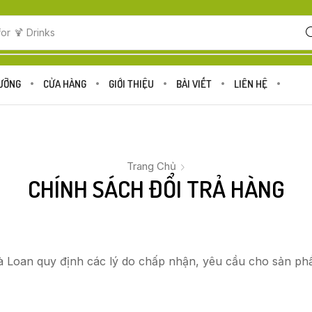
for
🍹 Drinks
DƯỠNG
CỬA HÀNG
GIỚI THIỆU
BÀI VIẾT
LIÊN HỆ
Trang Chủ
CHÍNH SÁCH ĐỔI TRẢ HÀNG
Loan quy định các lý do chấp nhận, yêu cầu cho sản phẩm 