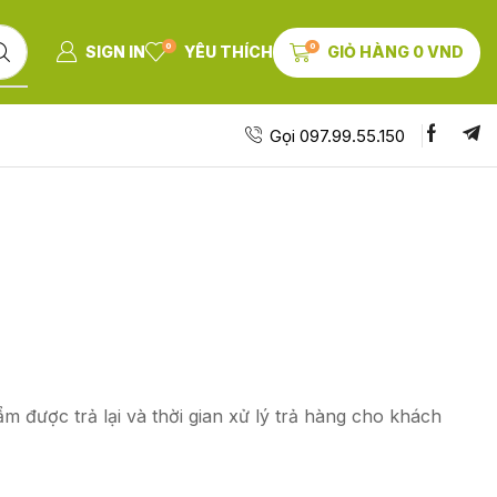
0
0
SIGN IN
YÊU THÍCH
GIỎ HÀNG
0
VND
Gọi 097.99.55.150
được trả lại và thời gian xử lý trả hàng cho khách