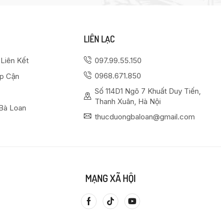
LIÊN LẠC
 Liên Kết
097.99.55.150
0968.671.850
ếp Cận
Số 114D1 Ngõ 7 Khuất Duy Tiến,
Thanh Xuân, Hà Nội
Bà Loan
thucduongbaloan@gmail.com
MẠNG XÃ HỘI