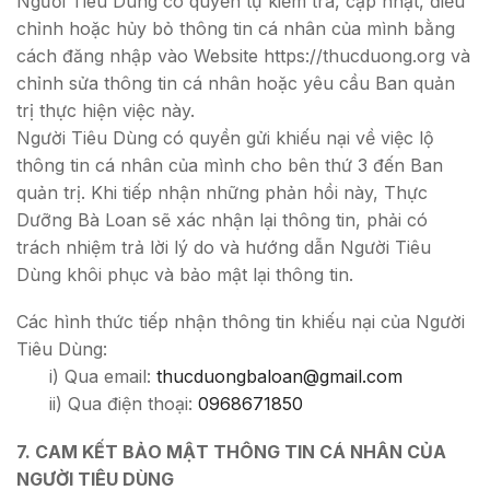
Người Tiêu Dùng có quyền tự kiểm tra, cập nhật, điều
chỉnh hoặc hủy bỏ thông tin cá nhân của mình bằng
cách đăng nhập vào Website https://thucduong.org và
chỉnh sửa thông tin cá nhân hoặc yêu cầu Ban quản
trị thực hiện việc này.
Người Tiêu Dùng có quyền gửi khiếu nại về việc lộ
thông tin cá nhân của mình cho bên thứ 3 đến Ban
quản trị. Khi tiếp nhận những phản hồi này, Thực
Dưỡng Bà Loan sẽ xác nhận lại thông tin, phải có
trách nhiệm trả lời lý do và hướng dẫn Người Tiêu
Dùng khôi phục và bảo mật lại thông tin.
Các hình thức tiếp nhận thông tin khiếu nại của Người
Tiêu Dùng:
i) Qua email:
thucduongbaloan@gmail.com
ii) Qua điện thoại:
0968671850
7. CAM KẾT BẢO MẬT THÔNG TIN CÁ NHÂN CỦA
NGƯỜI TIÊU DÙNG