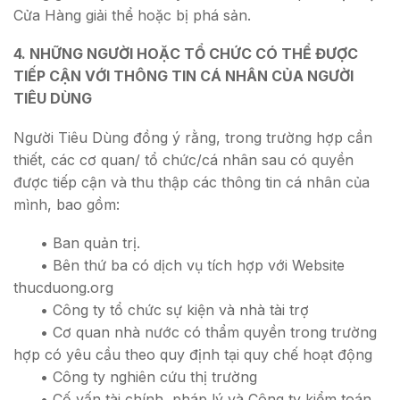
Cửa Hàng giải thể hoặc bị phá sản.
4. NHỮNG NGƯỜI HOẶC TỔ CHỨC CÓ THỂ ĐƯỢC
TIẾP CẬN VỚI THÔNG TIN CÁ NHÂN CỦA NGƯỜI
TIÊU DÙNG
Người Tiêu Dùng đồng ý rằng, trong trường hợp cần
thiết, các cơ quan/ tổ chức/cá nhân sau có quyền
được tiếp cận và thu thập các thông tin cá nhân của
mình, bao gồm:
• Ban quản trị.
• Bên thứ ba có dịch vụ tích hợp với Website
thucduong.org
• Công ty tổ chức sự kiện và nhà tài trợ
• Cơ quan nhà nước có thẩm quyền trong trường
hợp có yêu cầu theo quy định tại quy chế hoạt động
• Công ty nghiên cứu thị trường
• Cố vấn tài chính, pháp lý và Công ty kiểm toán